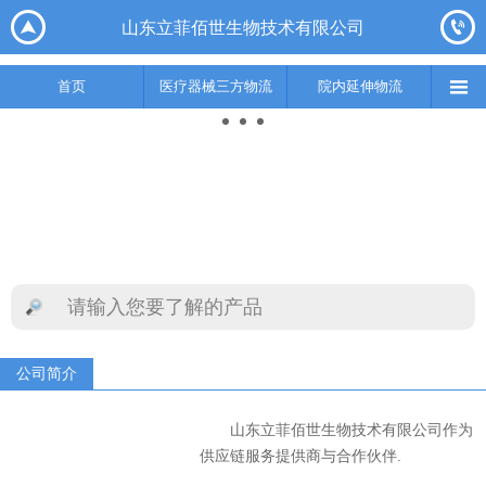






山东立菲佰世生物技术有限公司
首页
医疗器械三方物流
院内延伸物流
实验室集成综合服务
供应链

首页
医疗器械三方物流
院内延伸物流
公司简介
山东立菲佰世生物技术有限公司作为
供应链服务提供商与合作伙伴.