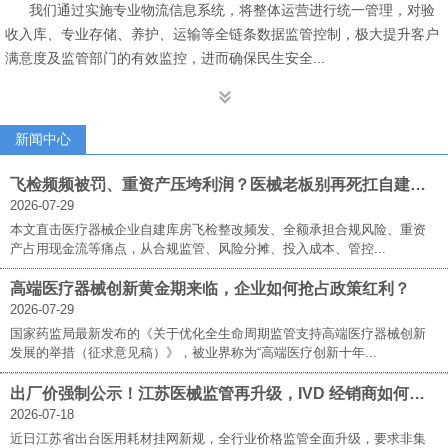
我们通过实施专业物流信息系统，将整体运营进行统一管理，对验
收入库、专业存储、养护、运输等全链条数据监管控制，极大提升客户
满意度及监管部门的有效监控，进而确保民生安全...

新闻中心
飞检频频被罚、重资产压垮利润？医械老板别再死扛自建库房！立菲佰世三方仓才是破局答案
2026-07-29
本文直击医疗器械企业自建库房飞检整改频发、全额承担合规风险、重资
产占用现金流等痛点，从合规监管、风险分摊、投入成本、管控...
高端医疗器械创新黄金期来临，企业如何抢占政策红利？
2026-07-29
国家药监局最新发布的《关于优化全生命周期监管支持高端医疗器械创新
发展的举措（征求意见稿）》，被业界称为“高端医疗创新十年...
出厂价强制公示！江苏医械监管再升级，IVD 经销商如何破局求生？
2026-07-18
近日江苏省出台医用耗材挂网新规，全行业价格监管全面升级，要求非集