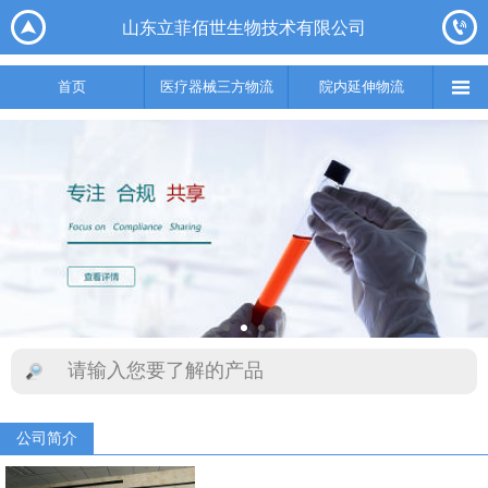






山东立菲佰世生物技术有限公司
首页
医疗器械三方物流
院内延伸物流
实验室集成综合服务
供应链

首页
医疗器械三方物流
院内延伸物流
公司简介