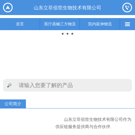






山东立菲佰世生物技术有限公司
首页
医疗器械三方物流
院内延伸物流
实验室集成综合服务
供应链

首页
医疗器械三方物流
院内延伸物流
公司简介
山东立菲佰世生物技术有限公司作为
供应链服务提供商与合作伙伴.