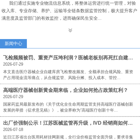
我们通过实施专业物流信息系统，将整体运营进行统一管理，对验
收入库、专业存储、养护、运输等全链条数据监管控制，极大提升客户
满意度及监管部门的有效监控，进而确保民生安全...

新闻中心
飞检频频被罚、重资产压垮利润？医械老板别再死扛自建库房！立菲佰世三方仓才是破局答案
2026-07-29
本文直击医疗器械企业自建库房飞检整改频发、全额承担合规风险、重资
产占用现金流等痛点，从合规监管、风险分摊、投入成本、管控...
高端医疗器械创新黄金期来临，企业如何抢占政策红利？
2026-07-29
国家药监局最新发布的《关于优化全生命周期监管支持高端医疗器械创新
发展的举措（征求意见稿）》，被业界称为“高端医疗创新十年...
出厂价强制公示！江苏医械监管再升级，IVD 经销商如何破局求生？
2026-07-18
近日江苏省出台医用耗材挂网新规，全行业价格监管全面升级，要求非集