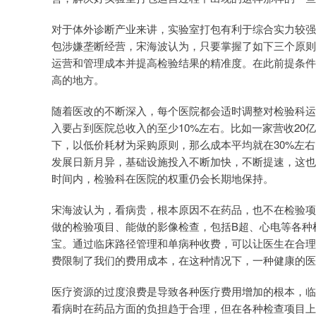
对于体外诊断产业来讲，实验室打包有利于综合实力较强
包涉嫌垄断经营，宋海波认为，只要掌握了如下三个原则
运营和管理成本并提高检验结果的精准度。在此前提条件
高的地方。
随着医改的不断深入，每个医院都会适时调整对检验科运
入要占到医院总收入的至少10%左右。比如一家营收20
下，以低价耗材为采购原则，那么成本平均就在30%左
发展日新月异，基础设施投入不断加快，不断提速，这也
时间内，检验科在医院的权重仍会长期地保持。
宋海波认为，看病贵，根本原因不在药品，也不在检验项
做的检验项目、能做的影像检查，包括B超、心电等各种
宝。通过临床路径管理和单病种收费，可以让医生在合理
费限制了我们的费用成本，在这种情况下，一种健康的医
医疗资源的过度浪费是导致各种医疗费用增加的根本，临
看病时在药品方面的负担趋于合理，但在各种检查项目上