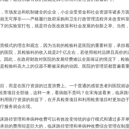
，市场发达和机制健全的企业，小企业受资金和社会资源等诸多方
就无可厚非——严格履行政府采购和卫生行政管理流程并未改变科
下的实验室打包，就是符合医改政策和社会发展的创新之举。当然
营模式的理念和观念，因为当前的检验科是医院的重要科室，承担
亿的医院，其检验科的收入就是2个亿左右，若使用相对品牌且高价的
右。因此，在政府财政对医院的发展经费难以全面保证的情况下，检
是检验科高大上的仪器不断被采购的动因。医院的管理层都普遍看
目，而是在医疗资源的过度浪费上。一个普通的感冒患者到医院就
检查项目全部做，这样一来，看病能不贵吗？在宋海波看来，临床路
利用医疗资源的前提下，在开具检查项目和利用检查项目时更加趋
疗服务就会出现。
床路径管理和单病种收费可以有效改变传统的诊疗模式和通过多开
承担的费用却是巨大的，临床路径管理和单病种收费综合管理在制