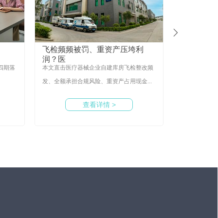

飞检频频被罚、重资产压垮利
高端医疗
润？医
企业
四期落
本文直击医疗器械企业自建库房飞检整改频
国家药监局最
发、全额承担合规风险、重资产占用现金...
期监管支持高端
查看详情 >