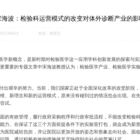
宋海波：检验科运营模式的改变对体外诊断产业的影
17/08/23
来源：易营宝
检验医学新概念，是新时期对检验医学这一应用学科创新发展的探索与
“输血”更重要的专题文章中宋海波教授认为：检验医学产业、检验医学
要付出艰辛的努力。当前，我们国家正处于全面深化改革的攻坚阶段
维、新理念和新的运营模式，原来没有碰到过的情况也会出现。在
尝试。
面的有效管理，履行政府采购程序和行政审批流程，不能改变检验
能力。在保证了这三个方面前提条件下的实验室打包，就会成为新
为医院减轻负担，并让医院以更加开放的姿态和形象走向社会。面
问题，通过积极有效的措施使其尽快得到全社会的普遍认可。