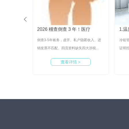

苏医械监管
2026 稽查倒查 3 年！医疗
1.
网新规，全行业
倒查3-5年账务，虚开、私户隐匿收入、进
冷链
挂网耗材...
销发票不匹配、四流资料缺失四大涉税...
证明控
查看详情 >