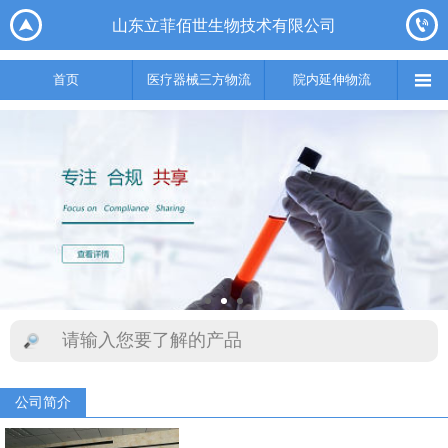






山东立菲佰世生物技术有限公司
首页
医疗器械三方物流
院内延伸物流
实验室集成综合服务
供应链

首页
医疗器械三方物流
院内延伸物流
公司简介