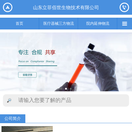






山东立菲佰世生物技术有限公司
首页
医疗器械三方物流
院内延伸物流
实验室集成综合服务
供应链

首页
医疗器械三方物流
院内延伸物流
公司简介