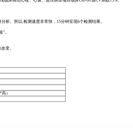
现临床高危心梗、心衰、急性炎症项目临床Cut-off值CV系数≤3%。
分析。所以,检测速度非常快，15分钟呈现6个检测结果。
险”。
质改变。
*宽*高）