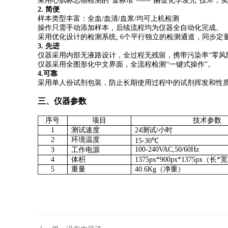
采用心肌标志物检测的
“金标准”——“酶促化学发光”技术，实
2.
简便
样本类型丰富：全血
/血清/血浆/均可上机检测
操作只需手动添加样本，后续流程均为仪器全自动化完成。
采用优化
设计的检测系
统
,
6个平行独立的检测通道，同步定量
3.
先进
仪器采用内部无液路设计，全过程无残留，携带污染率
“
零风
仪器采用全图形化中文界面，全流程检测
“
一键式操作”。
4.
可靠
采用单人份试剂包装，防止长期使用过程中的试剂挥发和性
三、仪器参数
序号
项目
技术参数
1
测试速度
24测试/小时
2
环境温度
15-30℃
100-240VAC,50/60Hz
3
工作电源
4
体积
1375px*900px*1375px（长
5
重量
40.6Kg（净重）