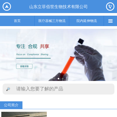






山东立菲佰世生物技术有限公司
首页
医疗器械三方物流
院内延伸物流
实验室集成综合服务
供应链

首页
医疗器械三方物流
院内延伸物流
公司简介