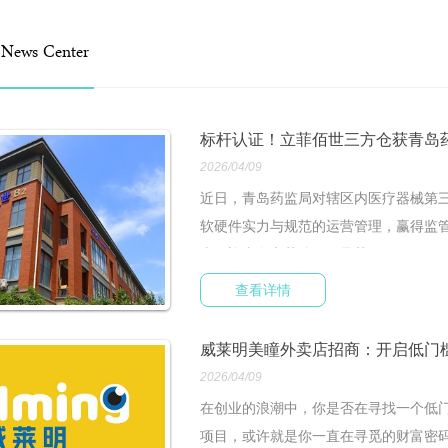
心
News Center
标杆认证！立菲佰世三方仓获青岛
2026/04/09
近日，青岛药监局对辖区内医疗器械第
软硬件实力与规范的运营管理，赢得监
本欢迎青岛市药监局领导莅...
查看详情
威莱明美瞳外卖店招商：开启低门
2026/04/09
在创业的浪潮中，你是否在寻找一个低
项目，或许就是你一直在寻觅的财富密