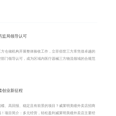
药监局领导认可
三方仓储机构开展整体验收工作，立菲佰世三方库凭借卓越的
管部门领导认可，成为区域内医疗器械三方物流领域的合规范
槛创业新征程
门槛、高回报、稳定且有前景的项目？威莱明美瞳外卖店招商
码！项目简介：多元经营，轻松盈利威莱明美瞳外卖店主要经