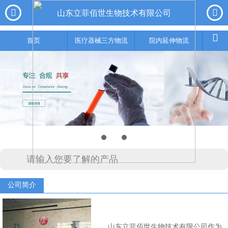



山东立菲佰世生物技术有限公司
首页

首页
医疗器械三方物流
院内延伸物流

医疗器械三
方物流

院内延伸物
流

实验室集成
综合服务

公司简介
供应链金融

联系我们
山东立菲佰世生物技术有限公司作为